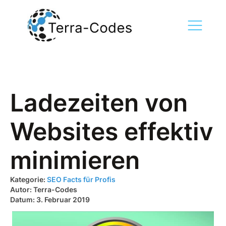
Ladezeiten von
Websites effektiv
minimieren
Kategorie:
SEO Facts für Profis
Autor:
Terra-Codes
Datum:
3. Februar 2019